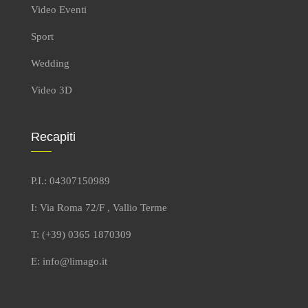
Video Eventi
Sport
Wedding
Video 3D
Recapiti
P.I.: 04307150989
I: Via Roma 72/F , Vallio Terme
T: (+39) 0365 1870309
E: info@limago.it