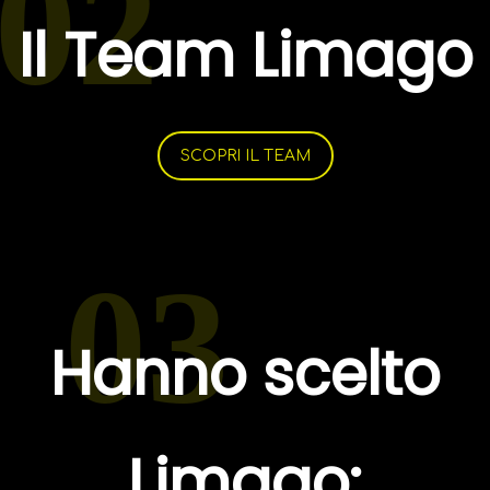
02
Il Team Limago
SCOPRI IL TEAM
03
Hanno scelto
Limago: