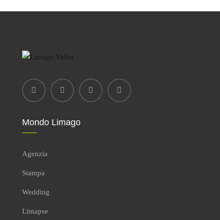
Mondo Limago
Agenzia
Stampa
Wedding
Limapse